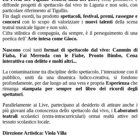
diffonde progetti di spettacolo dal vivo in Liguria e non solo, con
particolare riferimento al Tigullio.
Fin dagli esordi, ha prodotto
spettacoli,
festival
, premi, rassegne e
concorsi
con lo scopo di valorizzare i
nuovi talenti
della scena
teatral musicale ligure e non solo.
Cifra stilistica di compagnia, da sempre, è il perseguimento di una
poetica dell’
Arte intesa come Gioco.
Nascono
così tanti
format di spettacolo dal vivo: Cammin di
Fiaba, Fai Merenda con le Fiabe, Pronto Bimbo, Cena
interattiva con delitto e molti altri...
La contaminazione tra discipline dello spettacolo, l’interazione con il
pubblico, uniti da una dinamica ludico-creativa, si fondono
profondamente, per dar luogo ad una vera e propria
Esperienza
che
rimanga
stampata per sempre nel libro dei ricordi degli
spettatori
.
Parallelamente ai Live, partecipano al desiderio di attirare anche i
più giovani alla conoscenza dello spettacolo dal vivo, i
Laboratori
teatrali
scolastici (extra-intracurriculari) ormai realtà attive nel
tessuto scolastico locale.
Direzione Artistica: Viola Villa