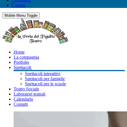
Calendario
Contatti
Mobile Menu Toggle
Home
La compagnia
Portfolio
Spettacoli
Spettacoli interattivi
Spettacoli per famiglie
Spettacoli per le scuole
Teatro Sociale
Laboratori teatrali
Calendario
Contatti