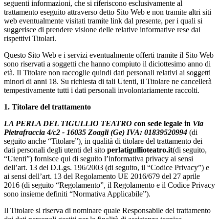
seguenti informazioni, che si riferiscono esclusivamente al
trattamento eseguito attraverso detto Sito Web e non tramite altri siti
web eventualmente visitati tramite link dal presente, per i quali si
suggerisce di prendere visione delle relative informative rese dai
rispettivi Titolari.
Questo Sito Web e i servizi eventualmente offerti tramite il Sito Web
sono riservati a soggetti che hanno compiuto il diciottesimo anno di
età. Il Titolare non raccoglie quindi dati personali relativi ai soggetti
minori di anni 18. Su richiesta di tali Utenti, il Titolare ne cancellerà
tempestivamente tutti i dati personali involontariamente raccolti.
1. Titolare del trattamento
LA PERLA DEL TIGULLIO TEATRO
con sede legale in
Via
Pietrafraccia 4/c2 - 16035 Zoagli (Ge) IVA: 01839520994
(di
seguito anche “Titolare”), in qualità di titolare del trattamento dei
dati personali degli utenti del sito
perlatigullioteatro.it
(di seguito,
“Utenti”) fornisce qui di seguito l’informativa privacy ai sensi
dell’art. 13 del D.Lgs. 196/2003 (di seguito, il “Codice Privacy”) e
ai sensi dell’art. 13 del Regolamento UE 2016/679 del 27 aprile
2016 (di seguito “Regolamento”, il Regolamento e il Codice Privacy
sono insieme definiti “Normativa Applicabile”).
Il Titolare si riserva di nominare quale Responsabile del trattamento