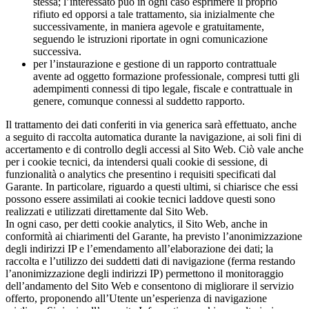
stessa; l’interessato può in ogni caso esprimere il proprio
rifiuto ed opporsi a tale trattamento, sia inizialmente che
successivamente, in maniera agevole e gratuitamente,
seguendo le istruzioni riportate in ogni comunicazione
successiva.
per l’instaurazione e gestione di un rapporto contrattuale
avente ad oggetto formazione professionale, compresi tutti gli
adempimenti connessi di tipo legale, fiscale e contrattuale in
genere, comunque connessi al suddetto rapporto.
Il trattamento dei dati conferiti in via generica sarà effettuato, anche
a seguito di raccolta automatica durante la navigazione, ai soli fini di
accertamento e di controllo degli accessi al Sito Web. Ciò vale anche
per i cookie tecnici, da intendersi quali cookie di sessione, di
funzionalità o analytics che presentino i requisiti specificati dal
Garante. In particolare, riguardo a questi ultimi, si chiarisce che essi
possono essere assimilati ai cookie tecnici laddove questi sono
realizzati e utilizzati direttamente dal Sito Web.
In ogni caso, per detti cookie analytics, il Sito Web, anche in
conformità ai chiarimenti del Garante, ha previsto l’anonimizzazione
degli indirizzi IP e l’emendamento all’elaborazione dei dati; la
raccolta e l’utilizzo dei suddetti dati di navigazione (ferma restando
l’anonimizzazione degli indirizzi IP) permettono il monitoraggio
dell’andamento del Sito Web e consentono di migliorare il servizio
offerto, proponendo all’Utente un’esperienza di navigazione