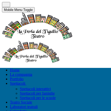
Mobile Menu Toggle
Home
La compagnia
Portfolio
Spettacoli
Spettacoli interattivi
Spettacoli per famiglie
Spettacoli per le scuole
Teatro Sociale
Laboratori teatrali