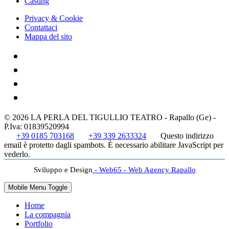
Casting
Privacy & Cookie
Contattaci
Mappa del sito
© 2026 LA PERLA DEL TIGULLIO TEATRO - Rapallo (Ge) -
P.Iva: 01839520994
+39 0185 703168
+39 339 2633324
Questo indirizzo
email è protetto dagli spambots. È necessario abilitare JavaScript per
vederlo.
Sviluppo e Design
- Web65 - Web Agency Rapallo
Mobile Menu Toggle
Home
La compagnia
Portfolio