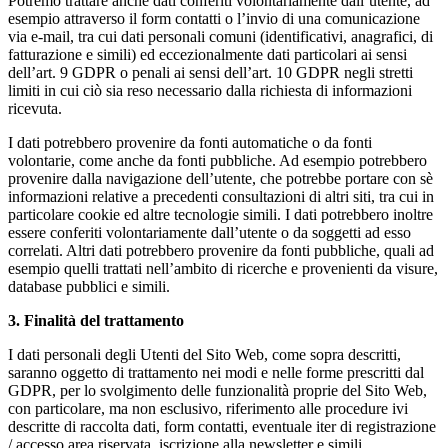
Potremo trattare anche dati conferiti volontariamente dall’utente, ad
esempio attraverso il form contatti o l’invio di una comunicazione
via e-mail, tra cui dati personali comuni (identificativi, anagrafici, di
fatturazione e simili) ed eccezionalmente dati particolari ai sensi
dell’art. 9 GDPR o penali ai sensi dell’art. 10 GDPR negli stretti
limiti in cui ciò sia reso necessario dalla richiesta di informazioni
ricevuta.
I dati potrebbero provenire da fonti automatiche o da fonti
volontarie, come anche da fonti pubbliche. Ad esempio potrebbero
provenire dalla navigazione dell’utente, che potrebbe portare con sè
informazioni relative a precedenti consultazioni di altri siti, tra cui in
particolare cookie ed altre tecnologie simili. I dati potrebbero inoltre
essere conferiti volontariamente dall’utente o da soggetti ad esso
correlati. Altri dati potrebbero provenire da fonti pubbliche, quali ad
esempio quelli trattati nell’ambito di ricerche e provenienti da visure,
database pubblici e simili.
3. Finalità del trattamento
I dati personali degli Utenti del Sito Web, come sopra descritti,
saranno oggetto di trattamento nei modi e nelle forme prescritti dal
GDPR, per lo svolgimento delle funzionalità proprie del Sito Web,
con particolare, ma non esclusivo, riferimento alle procedure ivi
descritte di raccolta dati, form contatti, eventuale iter di registrazione
/ accesso area riservata, iscrizione alla newsletter e simili.