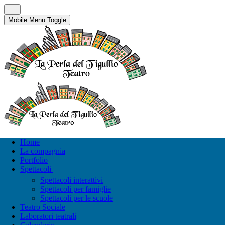
Mobile Menu Toggle
Home
La compagnia
Portfolio
Spettacoli
Spettacoli interattivi
Spettacoli per famiglie
Spettacoli per le scuole
Teatro Sociale
Laboratori teatrali