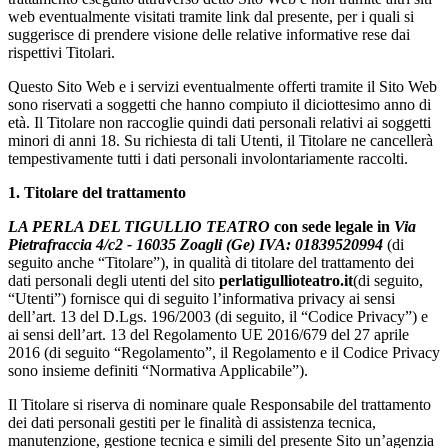
web eventualmente visitati tramite link dal presente, per i quali si
suggerisce di prendere visione delle relative informative rese dai
rispettivi Titolari.
Questo Sito Web e i servizi eventualmente offerti tramite il Sito Web
sono riservati a soggetti che hanno compiuto il diciottesimo anno di
età. Il Titolare non raccoglie quindi dati personali relativi ai soggetti
minori di anni 18. Su richiesta di tali Utenti, il Titolare ne cancellerà
tempestivamente tutti i dati personali involontariamente raccolti.
1. Titolare del trattamento
LA PERLA DEL TIGULLIO TEATRO
con sede legale in
Via
Pietrafraccia 4/c2 - 16035 Zoagli (Ge) IVA: 01839520994
(di
seguito anche “Titolare”), in qualità di titolare del trattamento dei
dati personali degli utenti del sito
perlatigullioteatro.it
(di seguito,
“Utenti”) fornisce qui di seguito l’informativa privacy ai sensi
dell’art. 13 del D.Lgs. 196/2003 (di seguito, il “Codice Privacy”) e
ai sensi dell’art. 13 del Regolamento UE 2016/679 del 27 aprile
2016 (di seguito “Regolamento”, il Regolamento e il Codice Privacy
sono insieme definiti “Normativa Applicabile”).
Il Titolare si riserva di nominare quale Responsabile del trattamento
dei dati personali gestiti per le finalità di assistenza tecnica,
manutenzione, gestione tecnica e simili del presente Sito un’agenzia