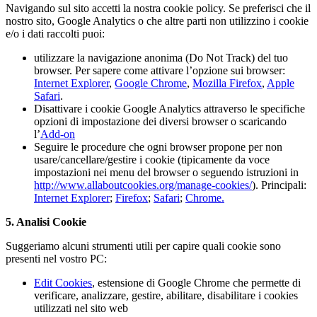
Navigando sul sito accetti la nostra cookie policy. Se preferisci che il
nostro sito, Google Analytics o che altre parti non utilizzino i cookie
e/o i dati raccolti puoi:
utilizzare la navigazione anonima (Do Not Track) del tuo
browser. Per sapere come attivare l’opzione sui browser:
Internet Explorer
,
Google Chrome
,
Mozilla Firefox
,
Apple
Safari
.
Disattivare i cookie Google Analytics attraverso le specifiche
opzioni di impostazione dei diversi browser o scaricando
l’
Add-on
Seguire le procedure che ogni browser propone per non
usare/cancellare/gestire i cookie (tipicamente da voce
impostazioni nei menu del browser o seguendo istruzioni in
http://www.allaboutcookies.org/manage-cookies/
). Principali:
Internet Explorer
;
Firefox
;
Safari
;
Chrome.
5. Analisi Cookie
Suggeriamo alcuni strumenti utili per capire quali cookie sono
presenti nel vostro PC:
Edit Cookies
, estensione di Google Chrome che permette di
verificare, analizzare, gestire, abilitare, disabilitare i cookies
utilizzati nel sito web