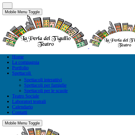
Mobile Menu Toggle
Home
La compagnia
Portfolio
Spettacoli
Spettacoli interattivi
Spettacoli per famiglie
Spettacoli per le scuole
Teatro Sociale
Laboratori teatrali
Calendario
Contatti
Mobile Menu Toggle