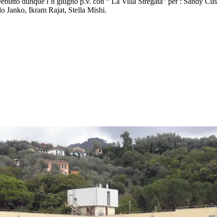
ebutto dunque l’8 giugno p.v. con “ La Villa Stregata” per : Sandy Cus
o Janko, Ikram Rajat, Stella Mishi.