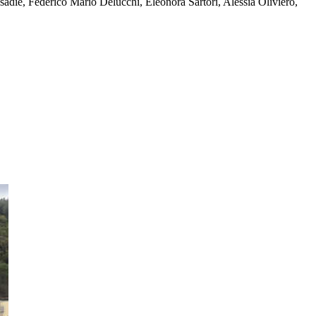
sadiè, Federico Mario Delucchi, Eleonora Sartori, Alessia Oliviero,