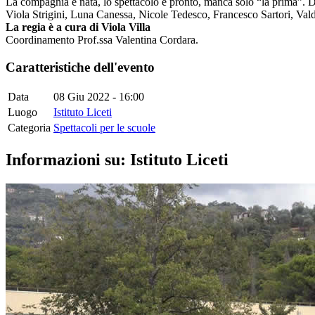
La compagnia è nata, lo spettacolo è pronto, manca solo “la prima”. D
Viola Strigini, Luna Canessa, Nicole Tedesco, Francesco Sartori, Vald
La regia è a cura di Viola Villa
Coordinamento Prof.ssa Valentina Cordara.
Caratteristiche dell'evento
Data
08 Giu 2022 - 16:00
Luogo
Istituto Liceti
Categoria
Spettacoli per le scuole
Informazioni su: Istituto Liceti