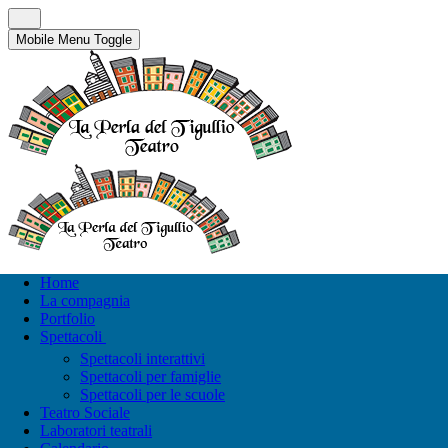
Mobile Menu Toggle
Home
La compagnia
Portfolio
Spettacoli
Spettacoli interattivi
Spettacoli per famiglie
Spettacoli per le scuole
Teatro Sociale
Laboratori teatrali