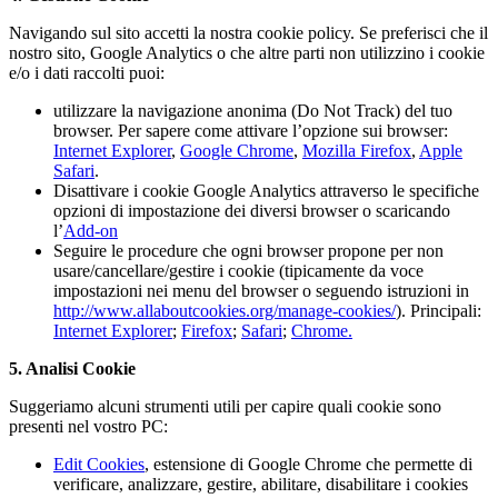
Navigando sul sito accetti la nostra cookie policy. Se preferisci che il
nostro sito, Google Analytics o che altre parti non utilizzino i cookie
e/o i dati raccolti puoi:
utilizzare la navigazione anonima (Do Not Track) del tuo
browser. Per sapere come attivare l’opzione sui browser:
Internet Explorer
,
Google Chrome
,
Mozilla Firefox
,
Apple
Safari
.
Disattivare i cookie Google Analytics attraverso le specifiche
opzioni di impostazione dei diversi browser o scaricando
l’
Add-on
Seguire le procedure che ogni browser propone per non
usare/cancellare/gestire i cookie (tipicamente da voce
impostazioni nei menu del browser o seguendo istruzioni in
http://www.allaboutcookies.org/manage-cookies/
). Principali:
Internet Explorer
;
Firefox
;
Safari
;
Chrome.
5. Analisi Cookie
Suggeriamo alcuni strumenti utili per capire quali cookie sono
presenti nel vostro PC:
Edit Cookies
, estensione di Google Chrome che permette di
verificare, analizzare, gestire, abilitare, disabilitare i cookies