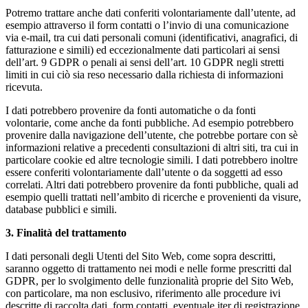
Potremo trattare anche dati conferiti volontariamente dall’utente, ad
esempio attraverso il form contatti o l’invio di una comunicazione
via e-mail, tra cui dati personali comuni (identificativi, anagrafici, di
fatturazione e simili) ed eccezionalmente dati particolari ai sensi
dell’art. 9 GDPR o penali ai sensi dell’art. 10 GDPR negli stretti
limiti in cui ciò sia reso necessario dalla richiesta di informazioni
ricevuta.
I dati potrebbero provenire da fonti automatiche o da fonti
volontarie, come anche da fonti pubbliche. Ad esempio potrebbero
provenire dalla navigazione dell’utente, che potrebbe portare con sè
informazioni relative a precedenti consultazioni di altri siti, tra cui in
particolare cookie ed altre tecnologie simili. I dati potrebbero inoltre
essere conferiti volontariamente dall’utente o da soggetti ad esso
correlati. Altri dati potrebbero provenire da fonti pubbliche, quali ad
esempio quelli trattati nell’ambito di ricerche e provenienti da visure,
database pubblici e simili.
3. Finalità del trattamento
I dati personali degli Utenti del Sito Web, come sopra descritti,
saranno oggetto di trattamento nei modi e nelle forme prescritti dal
GDPR, per lo svolgimento delle funzionalità proprie del Sito Web,
con particolare, ma non esclusivo, riferimento alle procedure ivi
descritte di raccolta dati, form contatti, eventuale iter di registrazione