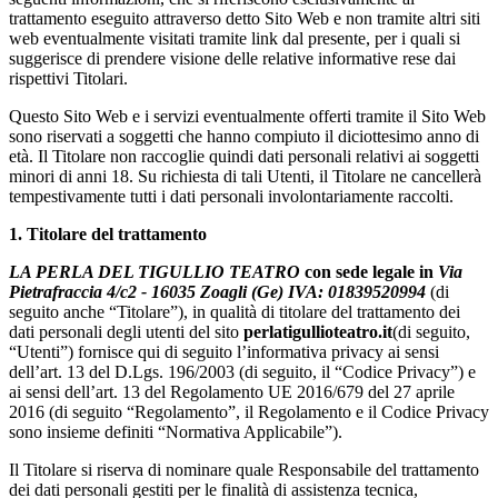
trattamento eseguito attraverso detto Sito Web e non tramite altri siti
web eventualmente visitati tramite link dal presente, per i quali si
suggerisce di prendere visione delle relative informative rese dai
rispettivi Titolari.
Questo Sito Web e i servizi eventualmente offerti tramite il Sito Web
sono riservati a soggetti che hanno compiuto il diciottesimo anno di
età. Il Titolare non raccoglie quindi dati personali relativi ai soggetti
minori di anni 18. Su richiesta di tali Utenti, il Titolare ne cancellerà
tempestivamente tutti i dati personali involontariamente raccolti.
1. Titolare del trattamento
LA PERLA DEL TIGULLIO TEATRO
con sede legale in
Via
Pietrafraccia 4/c2 - 16035 Zoagli (Ge) IVA: 01839520994
(di
seguito anche “Titolare”), in qualità di titolare del trattamento dei
dati personali degli utenti del sito
perlatigullioteatro.it
(di seguito,
“Utenti”) fornisce qui di seguito l’informativa privacy ai sensi
dell’art. 13 del D.Lgs. 196/2003 (di seguito, il “Codice Privacy”) e
ai sensi dell’art. 13 del Regolamento UE 2016/679 del 27 aprile
2016 (di seguito “Regolamento”, il Regolamento e il Codice Privacy
sono insieme definiti “Normativa Applicabile”).
Il Titolare si riserva di nominare quale Responsabile del trattamento
dei dati personali gestiti per le finalità di assistenza tecnica,